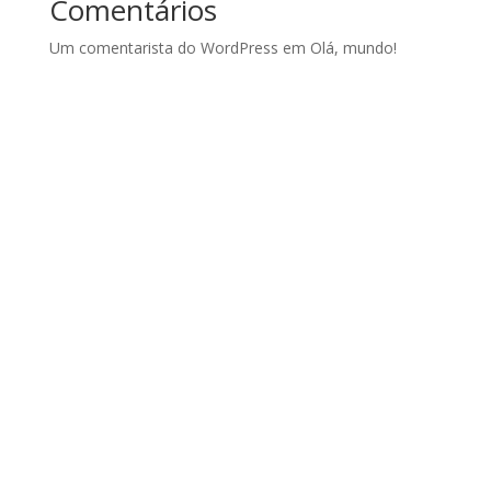
Comentários
Um comentarista do WordPress
em
Olá, mundo!