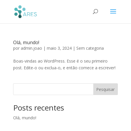
Olá, mundo!
por
admin.joao
|
maio 3, 2024
|
Sem categoria
Boas-vindas ao WordPress. Esse é o seu primeiro
post. Edite-o ou exclua-o, e então comece a escrever!
Pesquisar
Posts recentes
Olá, mundo!